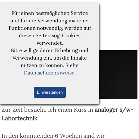
Direkt zum Seiteninhalt
Menü überspringen
Marco Vollmann | FOTOGRAFIE
Für einen bestmöglichen Service
und für die Verwendung mancher
Analog-Montag
Funktionen notwendig, werden auf
diesen Seiten sog. Cookies
Veröffentlicht von
Marco
in
Shooting
· Freitag 26 Jan 2024 ·
1 Minuten
verwendet.
Tags:
Shooting
,
analoge
,
Fotografie
Bitte willige deren Erhebung und
Verwendung ein, um die Inhalte
nutzen zu können. Siehe
Datenschutzhinweise
.
Einverstanden
Zur Zeit besuche ich einen Kurs in
analoger s/w-
Labortechnik
.
In den kommenden 6 Wochen sind wir