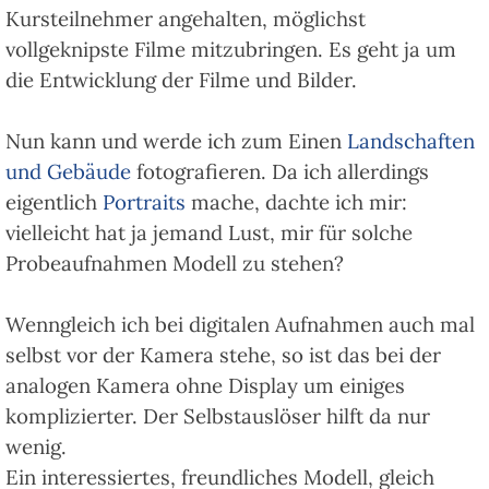
Kursteilnehmer angehalten, möglichst
vollgeknipste Filme mitzubringen. Es geht ja um
die Entwicklung der Filme und Bilder.
Nun kann und werde ich zum Einen
Landschaften
und Gebäude
fotografieren. Da ich allerdings
eigentlich
Portraits
mache, dachte ich mir:
vielleicht hat ja jemand Lust, mir für solche
Probeaufnahmen Modell zu stehen?
Wenngleich ich bei digitalen Aufnahmen auch mal
selbst vor der Kamera stehe, so ist das bei der
analogen Kamera ohne Display um einiges
komplizierter. Der Selbstauslöser hilft da nur
wenig.
Ein interessiertes, freundliches Modell, gleich