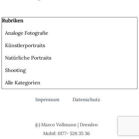
Block überspringen Rubriken
Rubriken
Analoge Fotografie
Künstlerportraits
Natürliche Portraits
Shooting
Alle Kategorien
Menü überspringen
Impressum
Datenschutz
(c) Marco Vollmann |
Dresden
Mobil:
0177- 526 35 36