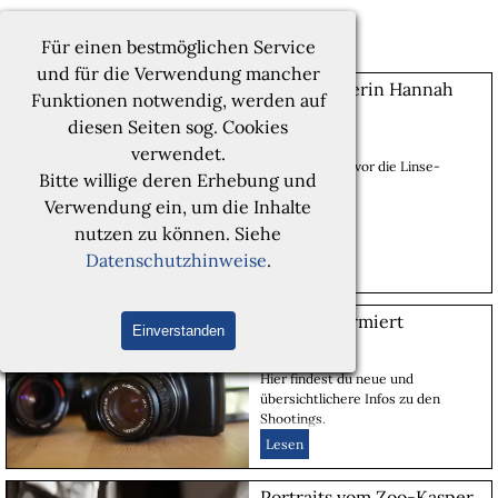
Direkt zum Seiteninhalt
Menü überspringen
Marco Vollmann | FOTOGRAFIE
Für einen bestmöglichen Service
und für die Verwendung mancher
Schauspielerin Hannah
Funktionen notwendig, werden auf
Jaitner
diesen Seiten sog. Cookies
12 Nov 2023
verwendet.
Von der Bühne vor die Linse-
Bitte willige deren Erhebung und
Hannah Jaitner
Verwendung ein, um die Inhalte
Lesen
nutzen zu können. Siehe
Datenschutzhinweise
.
besser informiert
Einverstanden
17 Jul 2023
Hier findest du neue und
übersichtlichere Infos zu den
Shootings.
Lesen
Portraits vom Zoo-Kasper