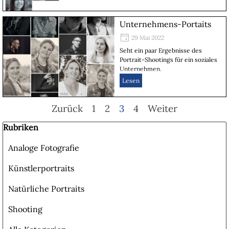
Unternehmens-Portaits
29 Mai 2022
Seht ein paar Ergebnisse des
Portrait-Shootings für ein soziales
Unternehmen.
Lesen
Zurück
Gehen Sie zu Seite:
1
Gehen Sie zu Seite:
2
Aktuelle Seite:
3
Gehen Sie zu Seite:
4
Weiter
Block überspringen Rubriken
Rubriken
Analoge Fotografie
Künstlerportraits
Natürliche Portraits
Shooting