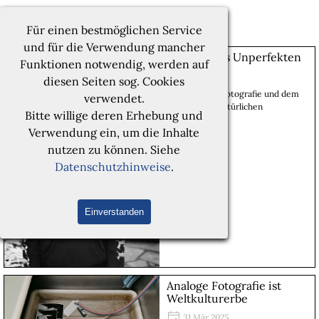
Direkt zum Seiteninhalt
Menü überspringen
Marco Vollmann | FOTOGRAFIE
Für einen bestmöglichen Service
und für die Verwendung mancher
Charme des Unperfekten
Funktionen notwendig, werden auf
04 Jan 2026
diesen Seiten sog. Cookies
Von analoger Fotografie und dem
verwendet.
Charme des Natürlichen
Bitte willige deren Erhebung und
Lesen
Verwendung ein, um die Inhalte
nutzen zu können. Siehe
Datenschutzhinweise
.
Einverstanden
Analoge Fotografie ist
Weltkulturerbe
31 Mär 2025