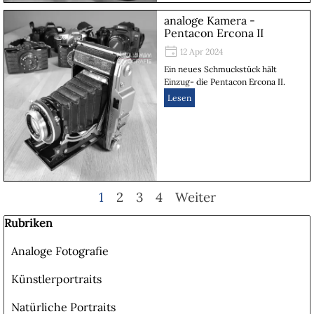
analoge Kamera -
Pentacon Ercona II
12 Apr 2024
Ein neues Schmuckstück hält
Einzug- die Pentacon Ercona II.
Lesen
Aktuelle Seite:
1
Gehen Sie zu Seite:
2
Gehen Sie zu Seite:
3
Gehen Sie zu Seite:
4
Weiter
Block überspringen Rubriken
Rubriken
Analoge Fotografie
Künstlerportraits
Natürliche Portraits