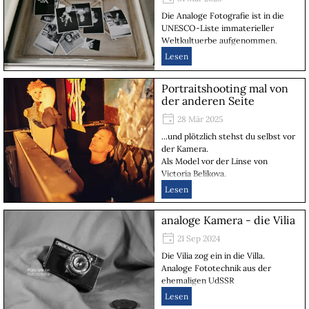
Die Analoge Fotografie ist in die
UNESCO-Liste immaterieller
Weltkultuerbe aufgenommen.
Lesen
Portraitshooting mal von
der anderen Seite
28 Mär 2025
...und plötzlich stehst du selbst vor
der Kamera.
Als Model vor der Linse von
Victoria Belikova.
Lesen
analoge Kamera - die Vilia
21 Sep 2024
Die Vilia zog ein in die Villa.
Analoge Fototechnik aus der
ehemaligen UdSSR
Lesen