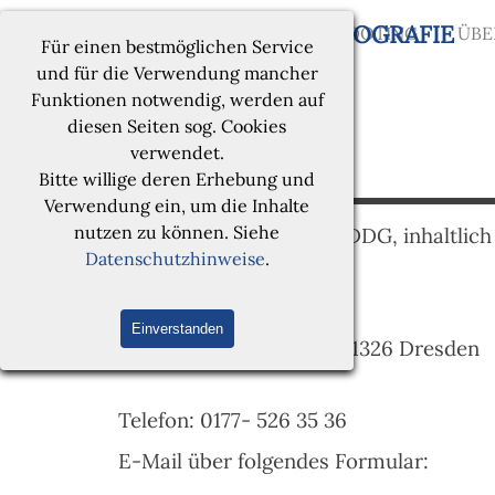
Direkt zum Seiteninhalt
M
Marco Vollmann | FOTOGRAFIE
PORTRAITS
SHOOTING
ÜBE
▼
Für einen bestmöglichen Service
und für die Verwendung mancher
Funktionen notwendig, werden auf
diesen Seiten sog. Cookies
verwendet.
Bitte willige deren Erhebung und
Verwendung ein, um die Inhalte
nutzen zu können. Siehe
Pflichtangaben nach
§5 DDG
, inhaltlic
Datenschutzhinweise
.
Marco Vollmann
Einverstanden
Fidelio-F.-Finke-Str. 4, 01326 Dresden
Telefon: 0177- 526 35 36
E-Mail über folgendes Formular: