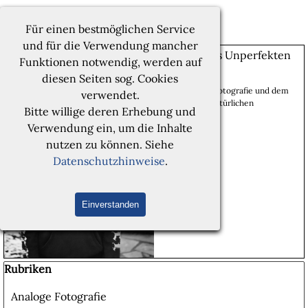
Direkt zum Seiteninhalt
Menü überspringen
Marco Vollmann | FOTOGRAFIE
Für einen bestmöglichen Service
und für die Verwendung mancher
Charme des Unperfekten
Funktionen notwendig, werden auf
04 Jan 2026
diesen Seiten sog. Cookies
Von analoger Fotografie und dem
verwendet.
Charme des Natürlichen
Bitte willige deren Erhebung und
Lesen
Verwendung ein, um die Inhalte
nutzen zu können. Siehe
Datenschutzhinweise
.
Einverstanden
Block überspringen Rubriken
Rubriken
Analoge Fotografie