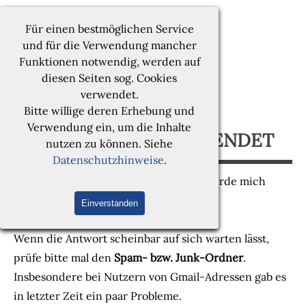
Direkt zum Seiteninhalt
Menü überspringen
Marco Vollmann | FOTOGRAFIE
Für einen bestmöglichen Service
und für die Verwendung mancher
Funktionen notwendig, werden auf
diesen Seiten sog. Cookies
verwendet.
Bitte willige deren Erhebung und
Verwendung ein, um die Inhalte
RESERVIERUNG GESENDET
nutzen zu können. Siehe
Datenschutzhinweise
.
Vielen Dank für deine Nachricht. Ich werde mich
zeitnah mit dir in Verbindung setzen.
Einverstanden
Wenn die Antwort scheinbar auf sich warten lässt,
prüfe
bitte mal den
Spam- bzw. Junk-Ordner
.
Insbesondere bei Nutzern von Gmail-Adressen gab es
in letzter Zeit ein paar Probleme.